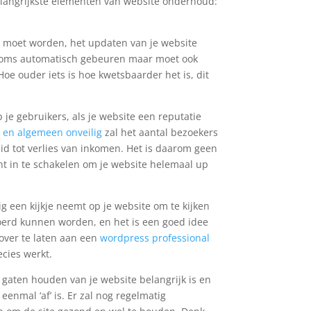
langrijkste elementen van website onderhoud:
rd moet worden, het updaten van je website
n soms automatisch gebeuren maar moet ook
e ouder iets is hoe kwetsbaarder het is, dit
p je gebruikers, als je website een reputatie
 en algemeen onveilig
zal het aantal bezoekers
eid tot verlies van inkomen. Het is daarom geen
ht in te schakelen om je website helemaal up
g een kijkje neemt op je website om te kijken
voerd kunnen worden, en het is een goed idee
over te laten aan een
wordpress professional
cies werkt.
 gaten houden van je website belangrijk is en
eenmal ‘af’ is. Er zal nog regelmatig