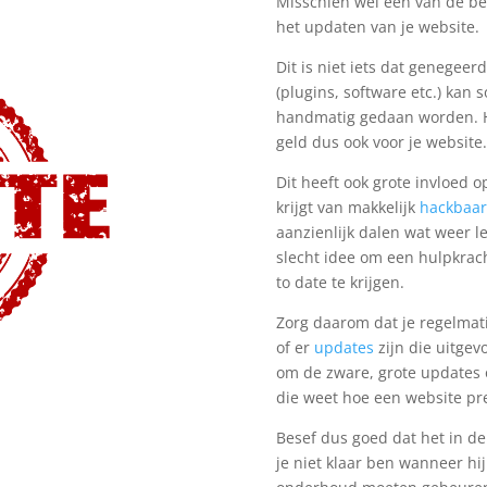
Misschien wel één van de be
het updaten van je website.
Dit is niet iets dat genegee
(plugins, software etc.) ka
handmatig gedaan worden. Ho
geld dus ook voor je website.
Dit heeft ook grote invloed o
krijgt van makkelijk
hackbaar
aanzienlijk dalen wat weer l
slecht idee om een hulpkrac
to date te krijgen.
Zorg daarom dat je regelmati
of er
updates
zijn die uitge
om de zware, grote updates 
die weet hoe een website pre
Besef dus goed dat het in de
je niet klaar ben wanneer hij 