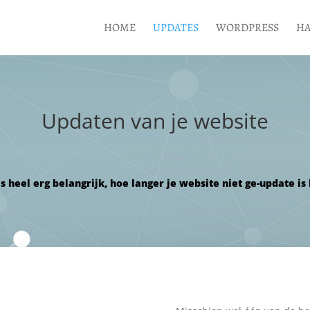
HOME
UPDATES
WORDPRESS
HA
Updaten van je website
s heel erg belangrijk, hoe langer je website niet ge-update is